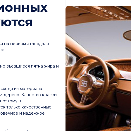
ионных
уются
я на первом этапе, для
же;
ие въевшиеся пятна жира и
исходя из материала
ли дерево. Качество краски
 поэтому в
ся только качественные
говечное и надежное