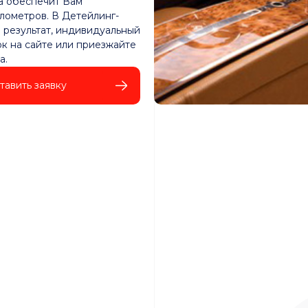
а обеспечит Вам
лометров. В Детейлинг-
й результат, индивидуальный
к на сайте или приезжайте
а.
тавить заявку